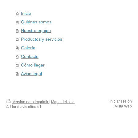
Inicio
Quiénes somos
Nuestro equipo
Productos y servicios
Galería
Contacto
Cómo llegar
Aviso legal
Iniciar sesión
Versión para imprimir
|
Mapa del sitio
Vista Web
© Llar d,avis alfou s.l.