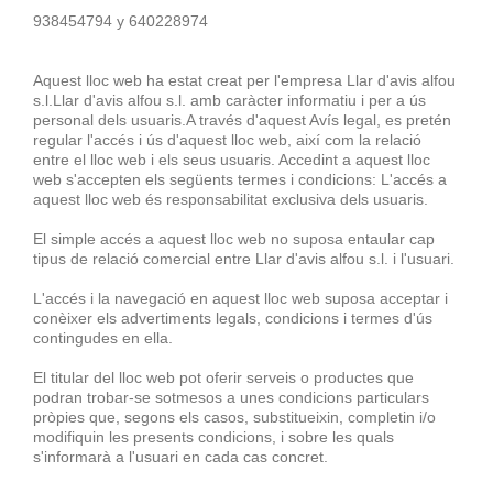
938454794 y 640228974
Aquest lloc web ha estat creat per l'empresa Llar d'avis alfou
s.l.Llar d'avis alfou s.l. amb caràcter informatiu i per a ús
personal dels usuaris.A través d'aquest Avís legal, es pretén
regular l'accés i ús d'aquest lloc web, així com la relació
entre el lloc web i els seus usuaris. Accedint a aquest lloc
web s'accepten els següents termes i condicions: L'accés a
aquest lloc web és responsabilitat exclusiva dels usuaris.
El simple accés a aquest lloc web no suposa entaular cap
tipus de relació comercial entre Llar d'avis alfou s.l. i l'usuari.
L'accés i la navegació en aquest lloc web suposa acceptar i
conèixer els advertiments legals, condicions i termes d'ús
contingudes en ella.
El titular del lloc web pot oferir serveis o productes que
podran trobar-se sotmesos a unes condicions particulars
pròpies que, segons els casos, substitueixin, completin i/o
modifiquin les presents condicions, i sobre les quals
s'informarà a l'usuari en cada cas concret.