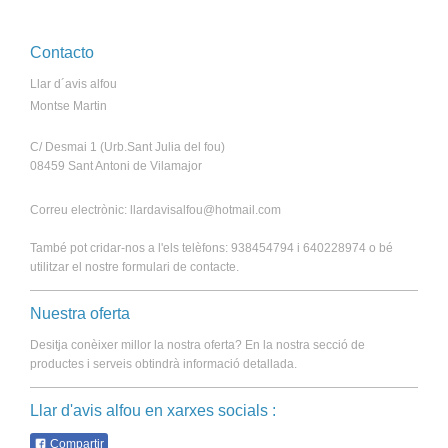
Contacto
Llar d´avis alfou
Montse Martin
C/ Desmai 1 (Urb.Sant Julia del fou)
08459 Sant Antoni de Vilamajor
Correu electrònic: llardavisalfou@hotmail.com
També pot cridar-nos a l'els telèfons: 938454794 i 640228974 o bé
utilitzar el nostre formulari de contacte.
Nuestra oferta
Desitja conèixer millor la nostra oferta? En la nostra secció de
productes i serveis obtindrà informació detallada.
Llar d'avis alfou en xarxes socials :
Compartir