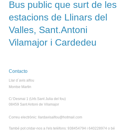
Bus public que surt de les
estacions de Llinars del
Valles, Sant.Antoni
Vilamajor i Cardedeu
Contacto
Llar d´avis alfou
Montse Martin
C/ Desmai 1 (Urb.Sant Julia del fou)
08459 Sant Antoni de Vilamajor
Correu electrònic: llardavisalfou@hotmail.com
També pot cridar-nos a l'els telèfons: 938454794 i 640228974 o bé